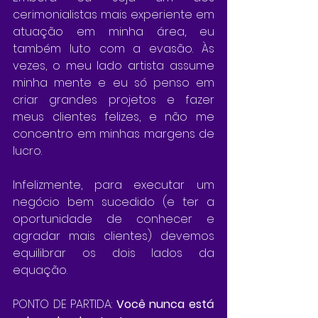
cerimonialistas mais experiente em 
atuação em minha área, eu 
também luto com a evasão. Às 
vezes, o meu lado artista assume 
minha mente e eu só penso em 
criar grandes projetos e fazer 
meus clientes felizes, e não me 
concentro em minhas margens de 
lucro.
Infelizmente, para executar um 
negócio bem sucedido (e ter a 
oportunidade de conhecer e 
agradar mais clientes) devemos 
equilibrar os dois lados da 
equação.
PONTO DE PARTIDA: 
Você nunca está 