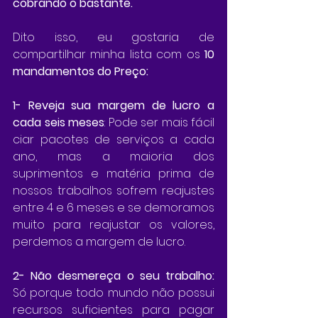
cobrando o bastante.
Dito isso, eu gostaria de 
compartilhar minha lista com os 
10 
mandamentos do Preço:
1- Reveja sua margem de lucro a 
cada seis meses
: Pode ser mais fácil 
ciar pacotes de serviços a cada 
ano, mas a maioria dos 
suprimentos e matéria prima de 
nossos trabalhos sofrem reajustes 
entre 4 e 6 meses e se demoramos 
muito para reajustar os valores, 
perdemos a margem de lucro.
2- Não desmereça o seu trabalho: 
Só porque todo mundo não possui 
recursos suficientes para pagar 