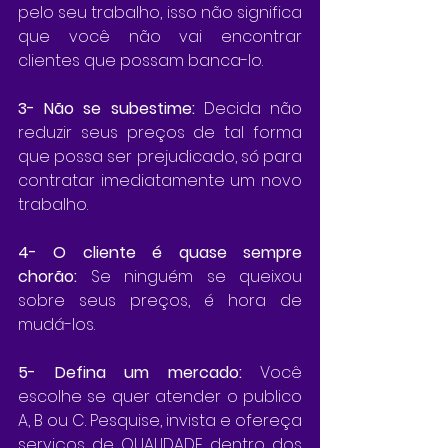
pelo seu trabalho, isso não significa 
que você não vai encontrar 
clientes que possam banca-lo.
3- Não se subestime:
 Decida não 
reduzir seus preços de tal forma 
que possa ser prejudicado, só para 
contratar imediatamente um novo 
trabalho.
4- O cliente é quase sempre 
chorão: 
Se ninguém se queixou 
sobre seus preços, é hora de 
mudá-los.
5- Defina um mercado: 
Você 
escolhe se quer atender o publico 
A, B ou C. Pesquise, invista e ofereça 
serviços de QUALIDADE dentro dos 