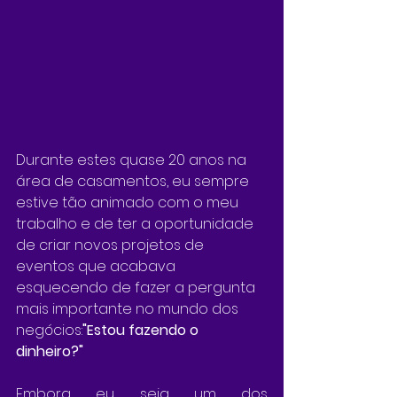
Durante estes quase 20 anos na 
área de casamentos, eu sempre 
estive tão animado com o meu 
trabalho e de ter a oportunidade 
de criar novos projetos de 
eventos que acabava 
esquecendo de fazer a pergunta 
mais importante no mundo dos 
negócios:
"Estou fazendo o 
dinheiro?"
Embora eu seja um dos 