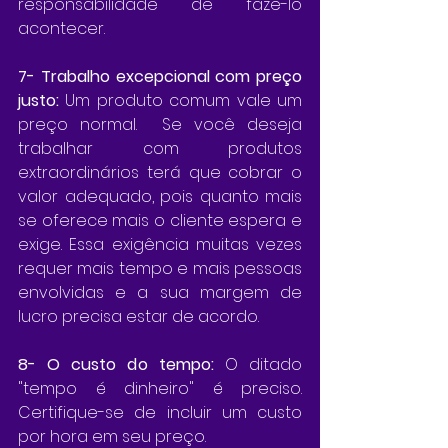
responsabilidade de fazê-lo 
acontecer.
7- Trabalho excepcional com preço 
justo:
 Um produto comum vale um 
preço normal.  Se você deseja 
trabalhar com produtos 
extraordinários terá que cobrar o 
valor adequado, pois quanto mais 
se oferece mais o cliente espera e 
exige. Essa exigência muitas vezes 
requer mais tempo e mais pessoas 
envolvidas e a sua margem de 
lucro precisa estar de acordo.
8- O custo do tempo:
 O ditado 
"tempo é dinheiro" é preciso. 
Certifique-se de incluir um custo 
por hora em seu preço.