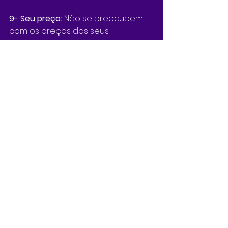
9- Seu preço: 
Não se preocupem 
com os preços dos seus 
concorrentes. Cada um de nós 
temos nossos próprios conjuntos 
de talentos e executamos nossos 
próprios negócios de formas 
diferentes.
10- Aprenda a dizer não:
 Devemos 
sempre tentar adequar os 
orçamentos dos nossos clientes, 
mas há momentos em que temos 
que dizer: "Sinto muito, não posso 
fazer."
Já ouvi comentários favoráveis e 
desfavoráveis sobre o ano passado. 
Se você teve um ano lucrativo, ou 