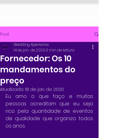
HOME
INGRESSOS
RELEMBRE
Post
Wedding Xperience
14 de jan. de 2020
3 min de leitura
Fornecedor: Os 10
mandamentos do
preço
Atualizado:
18 de jan. de 2020
Eu amo o que faço e muitas 
pessoas acreditam que eu seja 
rico pela quantidade de eventos 
de qualidade que organizo todos 
os anos.