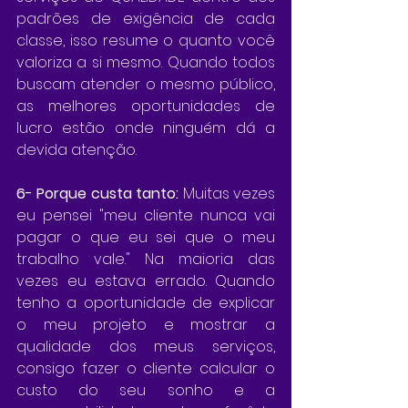
padrões de exigência de cada 
classe, isso resume o quanto você 
valoriza a si mesmo. Quando todos 
buscam atender o mesmo público, 
as melhores oportunidades de 
lucro estão onde ninguém dá a 
devida atenção.
6- Porque custa tanto:
 Muitas vezes 
eu pensei "meu cliente nunca vai 
pagar o que eu sei que o meu 
trabalho vale." Na maioria das 
vezes eu estava errado. Quando 
tenho a oportunidade de explicar 
o meu projeto e mostrar a 
qualidade dos meus serviços, 
consigo fazer o cliente calcular o 
custo do seu sonho e a 